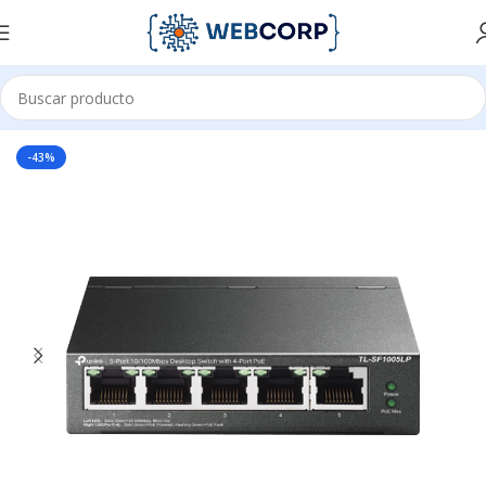
Inicio
REDES
NETWORKING
SWITCH
4 PUERTOS
-43%