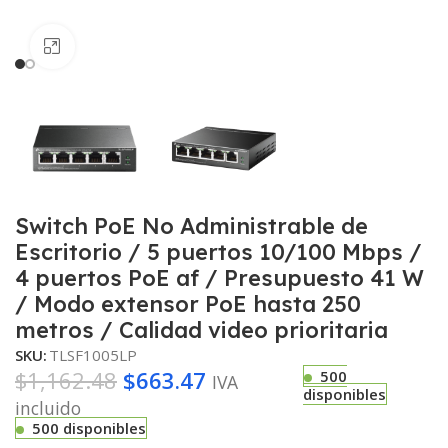
Haga clic para ampliar
Switch PoE No Administrable de
Escritorio / 5 puertos 10/100 Mbps /
4 puertos PoE af / Presupuesto 41 W
/ Modo extensor PoE hasta 250
metros / Calidad video prioritaria
SKU:
TLSF1005LP
$
1,162.48
$
663.47
500
IVA
disponibles
incluido
500 disponibles