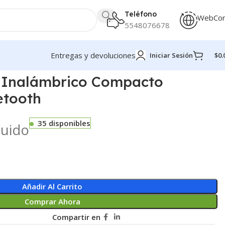
Teléfono
WebCo
5548076678
Entregas y devoluciones
Iniciar Sesión
$
0.
 Inalámbrico Compacto
etooth
35 disponibles
luido
Añadir Al Carrito
Comprar Ahora
Compartir en