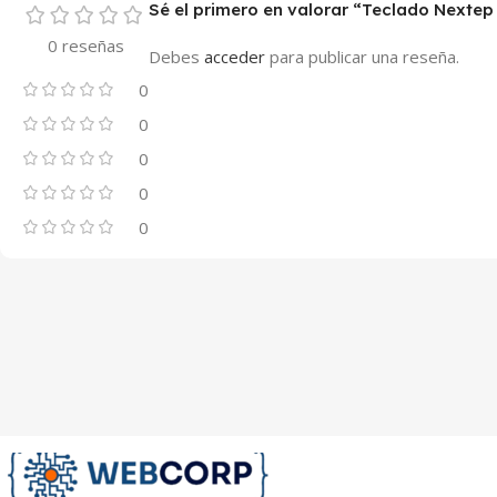
Sé el primero en valorar “Teclado Nexte
0 reseñas
Debes
acceder
para publicar una reseña.
0
0
0
0
0