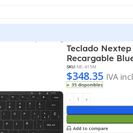
 Inalámbrico Compacto Recargable Bluetooth
Teclado Nextep
Recargable Blu
SKU:
NE-415M
$
348.35
IVA inc
35 disponibles
Add to compare