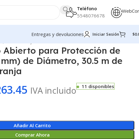
Teléfono
WebCo
5548076678
Entregas y devoluciones
Iniciar Sesión
$
0.
o, Color Naranja
Abierto para Protección de
.7 mm) de Diámetro, 30.5 m de
ranja
263.45
11 disponibles
IVA incluido
Añadir Al Carrito
Comprar Ahora