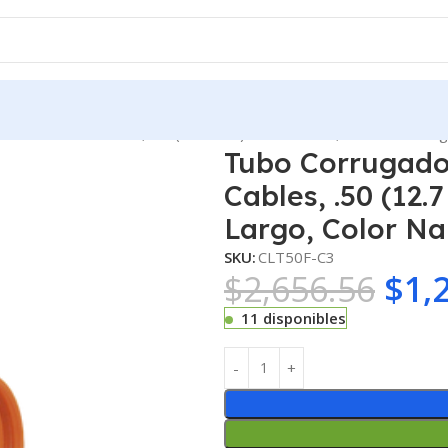
rotección de Cables, .50 (12.7 mm) de Diámetro, 30.5 m de Larg
Tubo Corrugado 
Cables, .50 (12
Largo, Color Na
SKU:
CLT50F-C3
$
2,656.56
$
1,
11 disponibles