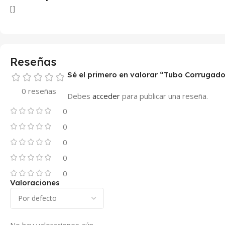
[]
Reseñas
Sé el primero en valorar “Tubo Corrugado
0 reseñas
Debes
acceder
para publicar una reseña.
0
0
0
0
0
Valoraciones
No hay valoraciones aún.