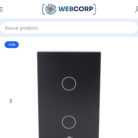
Inicio
ENERGÍA
APAGADORES
-54%