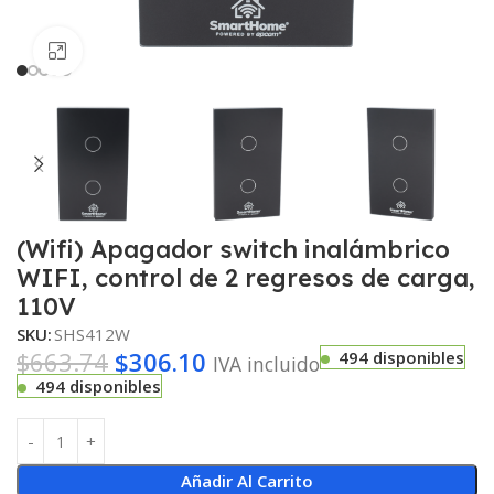
Haga clic para ampliar
(Wifi) Apagador switch inalámbrico
WIFI, control de 2 regresos de carga,
110V
SKU:
SHS412W
$
663.74
$
306.10
494 disponibles
IVA incluido
494 disponibles
Añadir Al Carrito