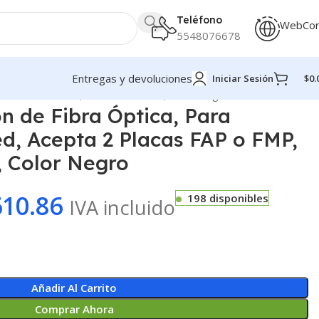
Teléfono
WebCo
5548076678
Entregas y devoluciones
Iniciar Sesión
$
0.
Placas FAP o FMP, Hasta 48 Fibras, Color Negro
n de Fibra Óptica, Para
d, Acepta 2 Placas FAP o FMP,
, Color Negro
610.86
198 disponibles
IVA incluido
Añadir Al Carrito
Comprar Ahora