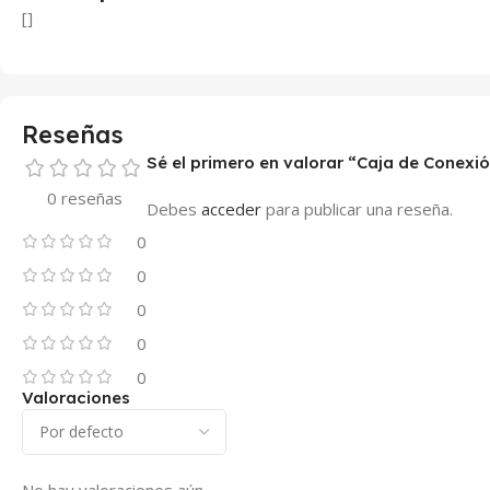
[]
Reseñas
Sé el primero en valorar “Caja de Conexi
0 reseñas
Debes
acceder
para publicar una reseña.
0
0
0
0
0
Valoraciones
No hay valoraciones aún.