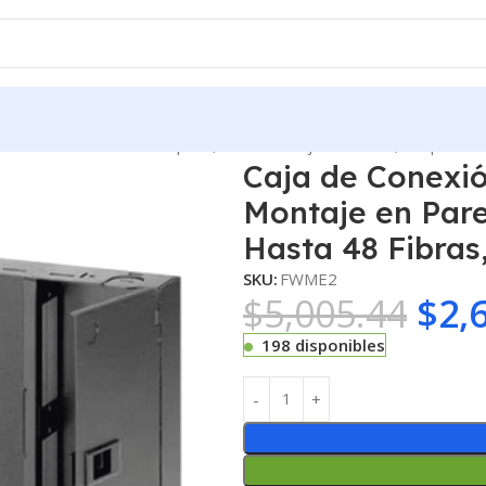
 de Conexión de Fibra Óptica, Para Montaje en Pared, Acepta 2 
Caja de Conexió
Montaje en Pare
Hasta 48 Fibras
SKU:
FWME2
$
5,005.44
$
2,
198 disponibles