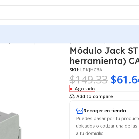
ulo Jack STP Keystone Toolless (Sin herramienta) CAT6A con tap
Módulo Jack STP
herramienta) C
SKU:
LPKJHC6A
$
149.33
$
61.6
Agotado
Add to compare
Recoger en tienda
Puedes pasar por tu product
ubicados o cotizar una de las
a tu domicilio