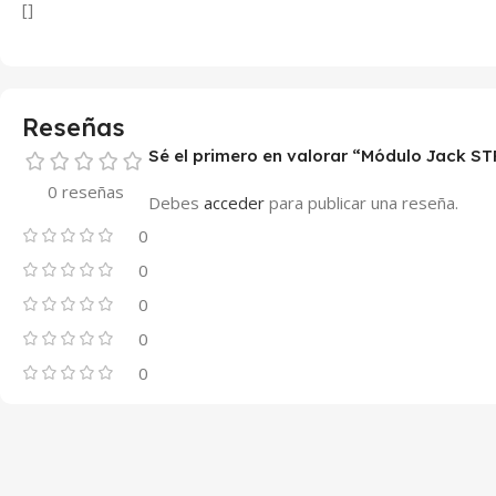
[]
Reseñas
Sé el primero en valorar “Módulo Jack ST
0 reseñas
Debes
acceder
para publicar una reseña.
0
0
0
0
0