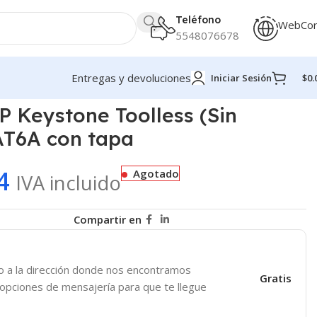
Teléfono
WebCo
5548076678
Entregas y devoluciones
Iniciar Sesión
$
0.
a
 Keystone Toolless (Sin
AT6A con tapa
4
Agotado
IVA incluido
Compartir en
o a la dirección donde nos encontramos
Gratis
 opciones de mensajería para que te llegue